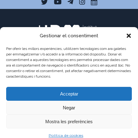
Gestionar el consentiment
Per oferir les millors experiències, utilitzem tecnologies com ara galetes
per emmagatzemar i/o accedir a la informació del dispositiu. Donar el
consentiment a aquestes tecnologies ens permetrà processar dades com
ara el comportament de navegació o identificadors únics en aquest lloc. No
C/ Pau Claris 121
consentir o retirar el consentiment, pot afectar negativament determinades
08009 Barcelona
característiques i funcions.
a8013111@xtec.cat
Acceptar
93 487 03 01
Negar
Mostra les preferències
©2021 - JAUME
AVÍS
POLÍTICA DE
POLÍTICA DE
Política de cookies