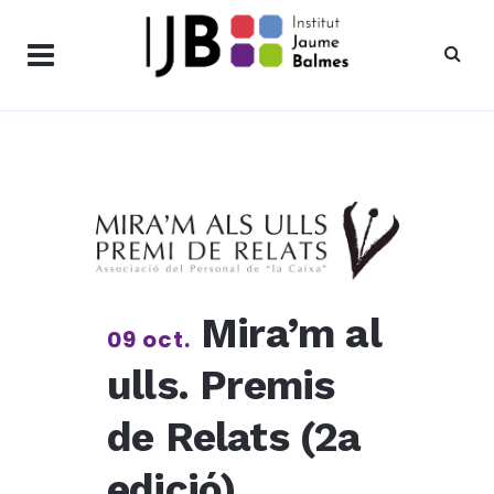
Mira’m al
09 oct.
ulls. Premis
de Relats (2a
edició).