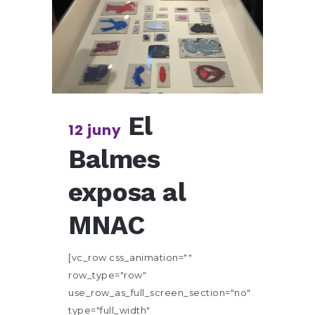
El
12 juny
Balmes
exposa al
MNAC
[vc_row css_animation=""
row_type="row"
use_row_as_full_screen_section="no"
type="full_width"