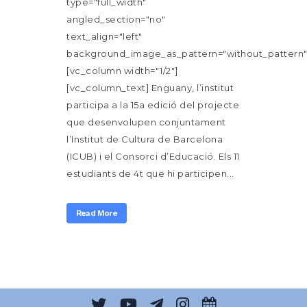
type="full_width"
angled_section="no"
text_align="left"
background_image_as_pattern="without_pattern"
[vc_column width="1/2"]
[vc_column_text] Enguany, l’institut
participa a la 15a edició del projecte
que desenvolupen conjuntament
l’Institut de Cultura de Barcelona
(ICUB) i el Consorci d’Educació. Els 11
estudiants de 4t que hi participen...
Read More