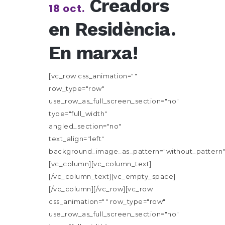
Creadors
18 oct.
en Residència.
En marxa!
[vc_row css_animation=""
row_type="row"
use_row_as_full_screen_section="no"
type="full_width"
angled_section="no"
text_align="left"
background_image_as_pattern="without_pattern"
[vc_column][vc_column_text]
[/vc_column_text][vc_empty_space]
[/vc_column][/vc_row][vc_row
css_animation="" row_type="row"
use_row_as_full_screen_section="no"