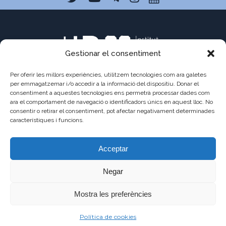
Gestionar el consentiment
Per oferir les millors experiències, utilitzem tecnologies com ara galetes
per emmagatzemar i/o accedir a la informació del dispositiu. Donar el
consentiment a aquestes tecnologies ens permetrà processar dades com
C/ Pau Claris 121
ara el comportament de navegació o identificadors únics en aquest lloc. No
consentir o retirar el consentiment, pot afectar negativament determinades
08009 Barcelona
característiques i funcions.
a8013111@xtec.cat
Acceptar
93 487 03 01
Negar
Mostra les preferències
©2021 - JAUME
AVÍS
POLÍTICA DE
POLÍTICA DE
Política de cookies
BALMES