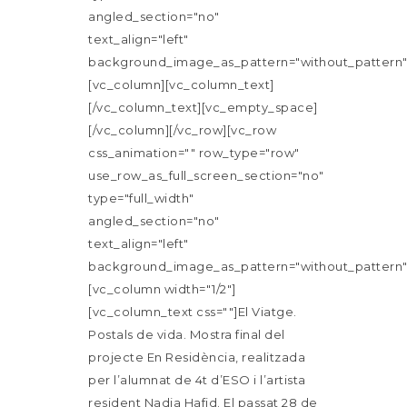
angled_section="no"
text_align="left"
background_image_as_pattern="without_pattern"
[vc_column][vc_column_text]
[/vc_column_text][vc_empty_space]
[/vc_column][/vc_row][vc_row
css_animation="" row_type="row"
use_row_as_full_screen_section="no"
type="full_width"
angled_section="no"
text_align="left"
background_image_as_pattern="without_pattern"
[vc_column width="1/2"]
[vc_column_text css=""]El Viatge.
Postals de vida. Mostra final del
projecte En Residència, realitzada
per l’alumnat de 4t d’ESO i l’artista
resident Nadia Hafid. El passat 28 de