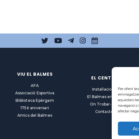
VIU EL BALMES
EL CENTRE
AFA
Per oferir l
Instal·lacions
Associació Esportiva
emmagatzemar
El Balmes en línia
aquestes te
Biblioteca Epèrgam
On Trobar-nos
navegació o 
175è aniversari
afectar nega
Contacte
Amics del Balmes
Ac