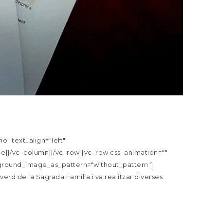
" text_align="left"
][/vc_column][/vc_row][vc_row css_animation=""
ckground_image_as_pattern="without_pattern"]
erd de la Sagrada Família i va realitzar diverses