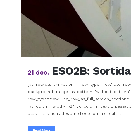
ESO2B: Sortida 
21 des.
[vc_row css_animation="" row_type="row" use_row_a
background_image_as_pattern="without_pattern"]
row_type="row" use_row_as_full_screen_section="n
[vc_column width="1/2"][vc_column_text]El passat 5 
activitats vinculades amb l'economia circular,...
Read More