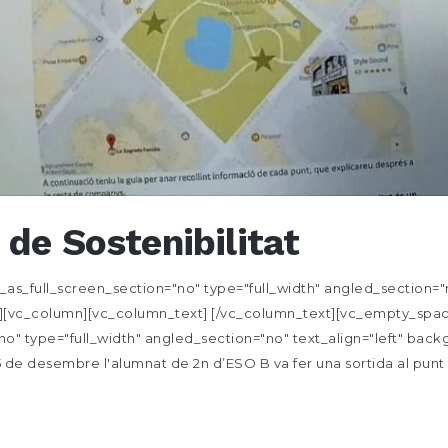
de Sostenibilitat
s_full_screen_section="no" type="full_width" angled_section="no
[vc_column][vc_column_text] [/vc_column_text][vc_empty_space
o" type="full_width" angled_section="no" text_align="left" ba
de desembre l'alumnat de 2n d’ESO B va fer una sortida al punt v