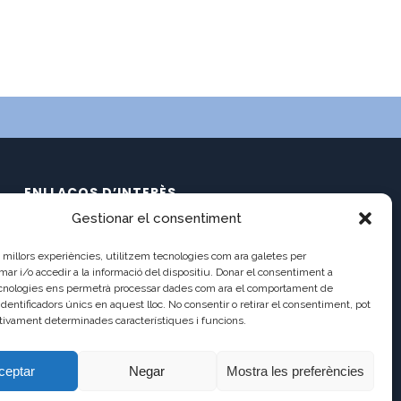
ENLLAÇOS D’INTERÈS
Gestionar el consentiment
Calendari
C/ Pau Claris 121
Documents
es millors experiències, utilitzem tecnologies com ara galetes per
08009 Barcelona
Ràdio Balmes
 i/o accedir a la informació del dispositiu. Donar el consentiment a
cnologies ens permetrà processar dades com ara el comportament de
Balmes TV2
a8013111@xtec.cat
identificadors únics en aquest lloc. No consentir o retirar el consentiment, pot
Balmes TV (antic)
tivament determinades característiques i funcions.
93 487 03 01
Incidències
Antic Lloc Web
ceptar
Negar
Mostra les preferències