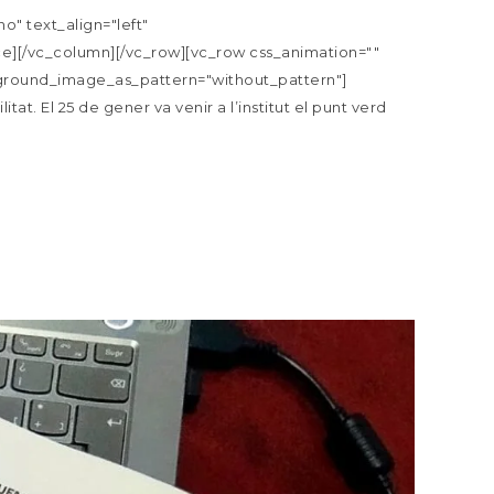
" text_align="left"
][/vc_column][/vc_row][vc_row css_animation=""
ckground_image_as_pattern="without_pattern"]
t. El 25 de gener va venir a l’institut el punt verd