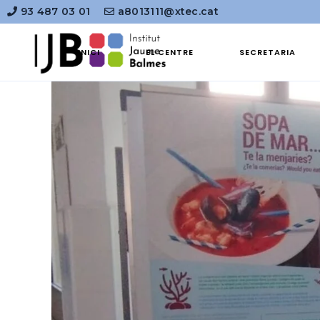
93 487 03 01
a8013111@xtec.cat
INICI
EL CENTRE
SECRETARIA