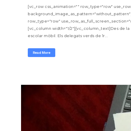
[vc_row css_animation="" row_type="row" use_row_a
background_image_as_pattern="without_pattern"]
row_type="row" use_row_as_full_screen_section="n
[vc_column width="1/2"][vc_column_text]Des de la Co
escolar mòbil. Els delegats verds de 1r...
Read More