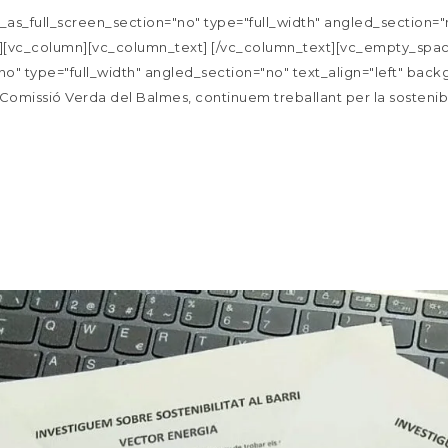
s_full_screen_section="no" type="full_width" angled_section="no
[vc_column][vc_column_text] [/vc_column_text][vc_empty_space
o" type="full_width" angled_section="no" text_align="left" ba
missió Verda del Balmes, continuem treballant per la sostenibilita