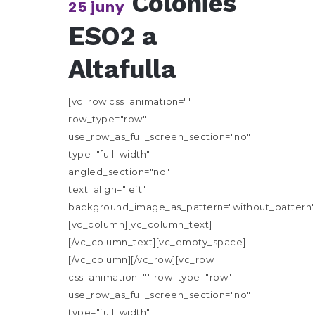
Colònies
25 juny
ESO2 a
Altafulla
[vc_row css_animation=""
row_type="row"
use_row_as_full_screen_section="no"
type="full_width"
angled_section="no"
text_align="left"
background_image_as_pattern="without_pattern"
[vc_column][vc_column_text]
[/vc_column_text][vc_empty_space]
[/vc_column][/vc_row][vc_row
css_animation="" row_type="row"
use_row_as_full_screen_section="no"
type="full_width"