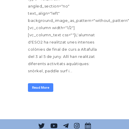
angled_section="no"
text_align="left"
background_image_as_pattern="without_pattern"
[vc_column width="1/2"]
[vc_column_text css=""]L'alumnat
d'ESO2 ha realitzat unes intenses
colònies de final de curs a Altafulla
del 3 al 5 de juny. Allí han realitzat
diferents activitats aquàtiques:
snòrkel, paddle surf i...
Read More