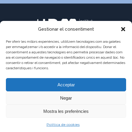
Gestionar el consentiment
Per oferir les millors experiències, utilitzem tecnologies com ara galetes
per emmagatzemar i/o accedir a la informació del dispositiu. Donar el
consentiment a aquestes tecnologies ens permetrà processar dades com
C/ Pau Claris 121
ara el comportament de navegació o identificadors únics en aquest lloc. No
consentir o retirar el consentiment, pot afectar negativament determinades
08009 Barcelona
característiques i funcions.
a8013111@xtec.cat
Acceptar
93 487 03 01
Negar
Mostra les preferències
©2021 - JAUME
AVÍS
POLÍTICA DE
POLÍTICA DE
Política de cookies
BALMES
LEGAL
PRIVADESA
COOKIES