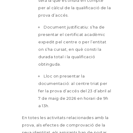
serà la que es tindrà en compte
per al càlcul de la qualificació de la
prova d’accés.
Document justificatiu: s’ha de
presentar el certificat acadèmic
expedit pel centre o per l’entitat
on s’ha cursat, en què consti la
durada total i la qualificació
obtinguda.
Lloc on presentar la
documentació: al centre triat per
fer la prova d’accés del 23 d’abril al
7 de maig de 2026 en horari de 9h
a 13h.
En totes les activitats relacionades amb la
prova, als efectes de comprovació de la
seva identitat, els aspirants han de portar