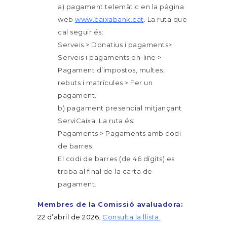
a) pagament telemàtic en la pàgina
web
www.caixabank.cat
. La ruta que
cal seguir és:
Serveis > Donatius i pagaments>
Serveis i pagaments on-line >
Pagament d’impostos, multes,
rebuts i matrícules > Fer un
pagament.
b) pagament presencial mitjançant
ServiCaixa. La ruta és:
Pagaments > Pagaments amb codi
de barres.
El codi de barres (de 46 dígits) es
troba al final de la carta de
pagament.
Membres de la Comissió avaluadora:
22 d’abril de 2026.
Consulta la llista