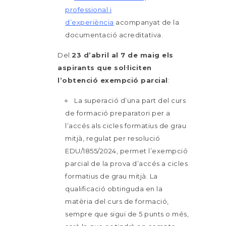
professional i
d’experiència
acompanyat de la
documentació acreditativa.
Del
23 d’abril al 7 de maig
els
aspirants que sol·liciten
l’obtenció exempció parcial
:
La superació d’una part del curs
de formació preparatori per a
l’accés als cicles formatius de grau
mitjà, regulat per resolució
EDU/1855/2024, permet l’exempció
parcial de la prova d’accés a cicles
formatius de grau mitjà. La
qualificació obtinguda en la
matèria del curs de formació,
sempre que sigui de 5 punts o més,