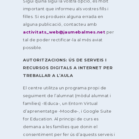
Sigui quina sigui la vostra opció, és molt
important que informeu als vostres fills i
filles. Si es produeix alguna errada en
alguna publicació, contacteu amb
activitats_web@jaumebalmes.net
per
tal de poder rectificar-la al més aviat
possible.
AUTORITZACIONS: ÚS DE SERVEIS I
RECURSOS DIGITALS A INTERNET PER
TREBALLAR A L’AULA
El centre utilitza un programa propi de
seguiment de l’alumnat (mòdul alumnat i
famílies) -IEduca-, un Entorn Virtual
d’aprenentatge -Moodle-, i Google Suite
for Education. Al principi de curs es
demana a les famílies que donin el
consentiment per fer ús d’aquests serveis i