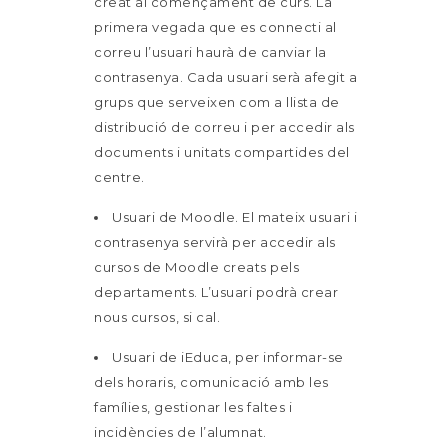
creat al començament de curs. La
primera vegada que es connecti al
correu l’usuari haurà de canviar la
contrasenya. Cada usuari serà afegit a
grups que serveixen com a llista de
distribució de correu i per accedir als
documents i unitats compartides del
centre.
Usuari de Moodle. El mateix usuari i
contrasenya servirà per accedir als
cursos de Moodle creats pels
departaments. L’usuari podrà crear
nous cursos, si cal.
Usuari de iEduca, per informar-se
dels horaris, comunicació amb les
famílies, gestionar les faltes i
incidències de l’alumnat.