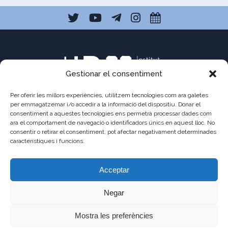
Gestionar el consentiment
Per oferir les millors experiències, utilitzem tecnologies com ara galetes
per emmagatzemar i/o accedir a la informació del dispositiu. Donar el
consentiment a aquestes tecnologies ens permetrà processar dades com
ara el comportament de navegació o identificadors únics en aquest lloc. No
C/ Pau Claris 121
consentir o retirar el consentiment, pot afectar negativament determinades
08009 Barcelona
característiques i funcions.
a8013111@xtec.cat
Acceptar
93 487 03 01
Negar
Mostra les preferències