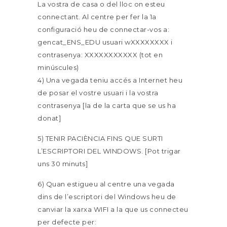
La vostra de casa o del lloc on esteu
connectant. Al centre per fer la 1a
configuració heu de connectar-vos a:
gencat_ENS_EDU usuari wXXXXXXXX i
contrasenya: XXXXXXXXXXX (tot en
minúscules)
4) Una vegada teniu accés a Internet heu
de posar el vostre usuari i la vostra
contrasenya [la de la carta que se us ha
donat]
5) TENIR PACIÈNCIA FINS QUE SURTI
L’ESCRIPTORI DEL WINDOWS. [Pot trigar
uns 30 minuts]
6) Quan estigueu al centre una vegada
dins de l’escriptori del Windows heu de
canviar la xarxa WIFI a la que us connecteu
per defecte per: