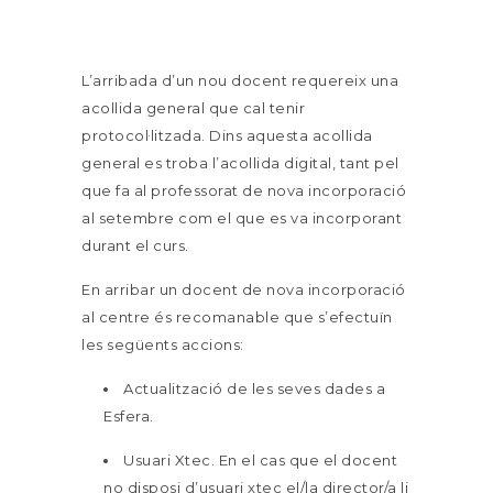
L’arribada d’un nou docent requereix una
acollida general que cal tenir
protocol·litzada. Dins aquesta acollida
general es troba l’acollida digital, tant pel
que fa al professorat de nova incorporació
al setembre com el que es va incorporant
durant el curs.
En arribar un docent de nova incorporació
al centre és recomanable que s’efectuïn
les següents accions:
Actualització de les seves dades a
Esfera.
Usuari Xtec. En el cas que el docent
no disposi d’usuari xtec el/la director/a li